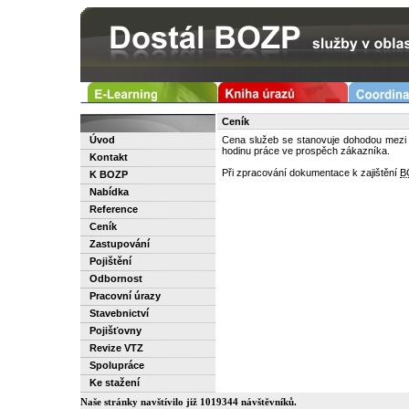
Ceník
Úvod
Cena služeb se stanovuje dohodou mezi
hodinu práce ve prospěch zákazníka.
Kontakt
Při zpracování dokumentace k zajištění
B
K BOZP
Nabídka
Reference
Ceník
Zastupování
Pojištění
Odbornost
Pracovní úrazy
Stavebnictví
Pojišťovny
Revize VTZ
Spolupráce
Ke stažení
Naše stránky navštívilo již 1019344 návštěvníků.